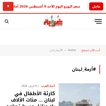
عاجل
سعر اليورو اليوم الأحد 9 أغسطس 2026 أمام الجنيه المصري.. تراجع جديد في البنوك
⏸
أنت الآن تتصفح:
Home
#أزمة_لبنان
»
#أزمة_لبنان
أخبار العرب
8 أبريل، 2026
كارثة الأطفال في
لبنان … مئات الآلاف