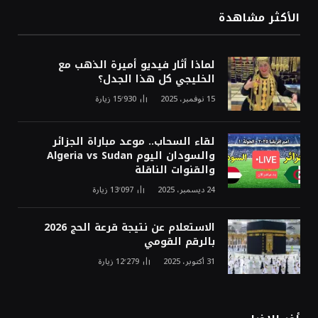
الأكثر مشاهدة
لماذا أثار فيديو أميرة الذهب مع
الخليجي كل هذا الجدل؟
15 نوفمبر، 2025
15٬930
زيارة
لقاء السحاب.. موعد مباراة الجزائر
والسودان اليوم Algeria vs Sudan
والقنوات الناقلة
24 ديسمبر، 2025
13٬097
زيارة
الاستعلام عن نتيجة قرعة الحج 2026
بالرقم القومي
31 أكتوبر، 2025
12٬279
زيارة