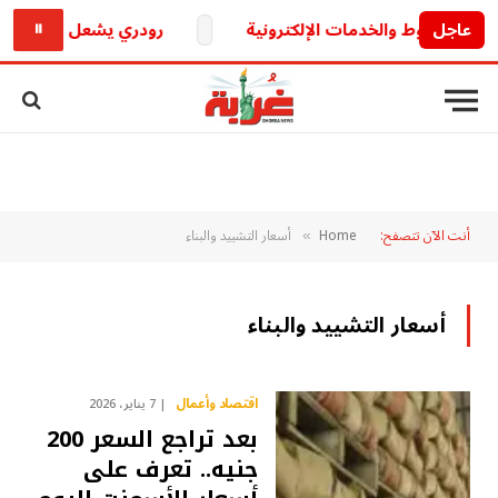
عاجل
رودري يشعل الميركاتو الأ
⏸
أنت الآن تتصفح:
Home
​ ​أسعار التشييد والبناء
»
​ ​أسعار التشييد والبناء
اقتصاد وأعمال
7 يناير، 2026
بعد تراجع السعر 200
جنيه.. تعرف على