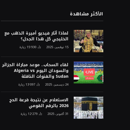
الأكثر مشاهدة
لماذا أثار فيديو أميرة الذهب مع
الخليجي كل هذا الجدل؟
15 نوفمبر، 2025
15٬930
زيارة
لقاء السحاب.. موعد مباراة الجزائر
والسودان اليوم Algeria vs
Sudan والقنوات الناقلة
24 ديسمبر، 2025
13٬097
زيارة
الاستعلام عن نتيجة قرعة الحج
2026 بالرقم القومي
31 أكتوبر، 2025
12٬279
زيارة