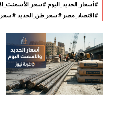
#أسعار_الحديد_اليوم #سعر_الأسمنت_الآن
#اقتصاد_مصر #سعر_طن_الحديد #سعر_ا