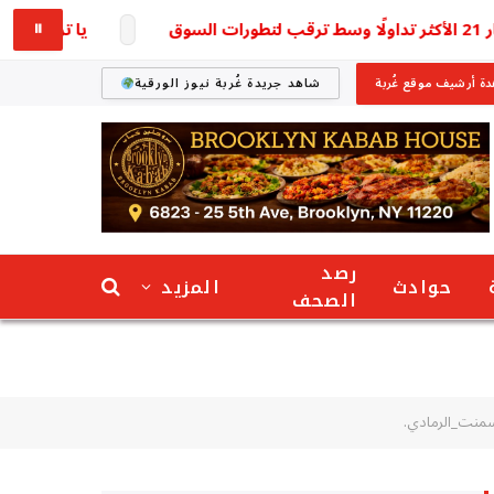
يا ترى وصل لكام؟ س
⏸
ة أرشيف موقع غُربة
شاهد جريدة غُربة نيوز الورقية
رصد
حوادث
المزيد
الصحف
سمنت_الرمادي.