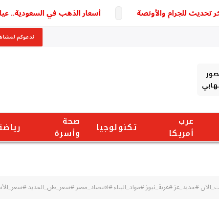
أسعار الذهب في السعودية.. عيار 21 الأكثر تداولًا وسط ترقب لتطورات السوق
ندعوكم لمشاهد
صور
شهابي
عرب
صحة
تكنولوجيا
رياضة
أمريكا
وأسرة
_الآن #حديد_عز #غربة_نيوز #مواد_البناء #اقتصاد_مصر #سعر_طن_الحديد #سعر_الأ