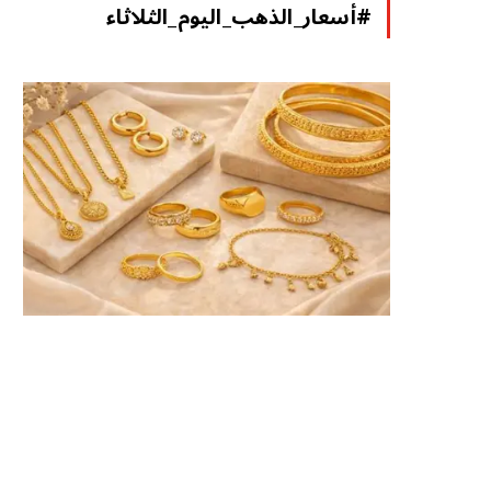
#أسعار_الذهب_اليوم_الثلاثاء