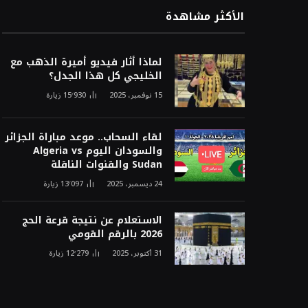
الأكثر مشاهدة
لماذا أثار فيديو أميرة الذهب مع
الخليجي كل هذا الجدل؟
15 نوفمبر، 2025
15٬930
زيارة
لقاء السحاب.. موعد مباراة الجزائر
والسودان اليوم Algeria vs
Sudan والقنوات الناقلة
24 ديسمبر، 2025
13٬097
زيارة
الاستعلام عن نتيجة قرعة الحج
2026 بالرقم القومي
31 أكتوبر، 2025
12٬279
زيارة