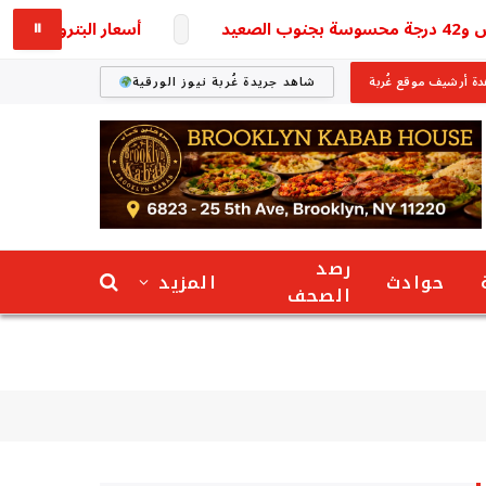
أسعار البترول في الإمارات يوم 9 أغسطس 2026 والتعريفات ا
⏸
ة أرشيف موقع غُربة
شاهد جريدة غُربة نيوز الورقية
رصد
حوادث
المزيد
الصحف