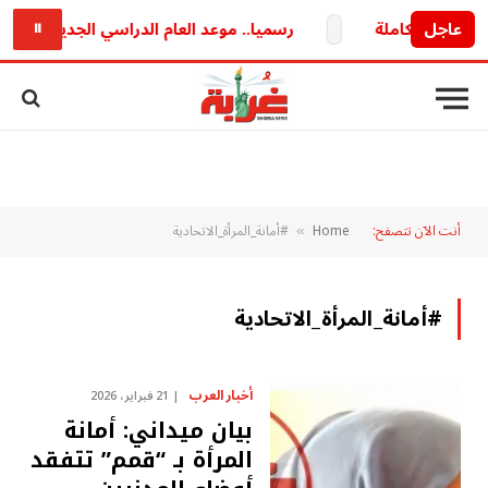
عاجل
رسميا.. موعد العام الدراسي الجديد 2026/2027 وخريطة الدراسة والامتحانات كاملة
⏸
أنت الآن تتصفح:
Home
#أمانة_المرأة_الاتحادية
»
#أمانة_المرأة_الاتحادية
أخبار العرب
21 فبراير، 2026
بيان ميداني: أمانة
المرأة بـ “قمم” تتفقد