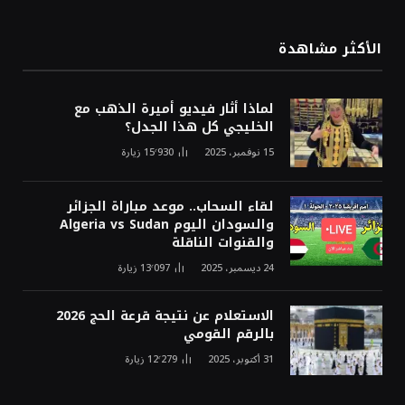
الأكثر مشاهدة
لماذا أثار فيديو أميرة الذهب مع
الخليجي كل هذا الجدل؟
15 نوفمبر، 2025
15٬930
زيارة
لقاء السحاب.. موعد مباراة الجزائر
والسودان اليوم Algeria vs Sudan
والقنوات الناقلة
24 ديسمبر، 2025
13٬097
زيارة
الاستعلام عن نتيجة قرعة الحج 2026
بالرقم القومي
31 أكتوبر، 2025
12٬279
زيارة