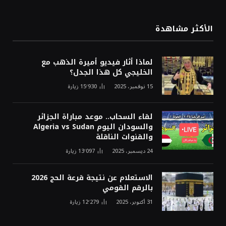
الأكثر مشاهدة
لماذا أثار فيديو أميرة الذهب مع
الخليجي كل هذا الجدل؟
15 نوفمبر، 2025
15٬930
زيارة
لقاء السحاب.. موعد مباراة الجزائر
والسودان اليوم Algeria vs Sudan
والقنوات الناقلة
24 ديسمبر، 2025
13٬097
زيارة
الاستعلام عن نتيجة قرعة الحج 2026
بالرقم القومي
31 أكتوبر، 2025
12٬279
زيارة