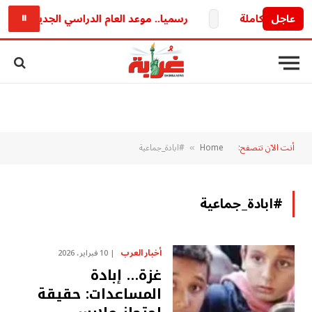
عاجل
رسميا.. موعد العام الدراسي الجديد 2026/2027 وخريطة الدراسة والامتحانات كاملة
⏸
أنت الآن تتصفح:
Home
#ابادة_جماعية
»
#ابادة_جماعية
أخبار العرب
10 فبراير، 2026
غزة… إبادة
المساعدات: حقيقة