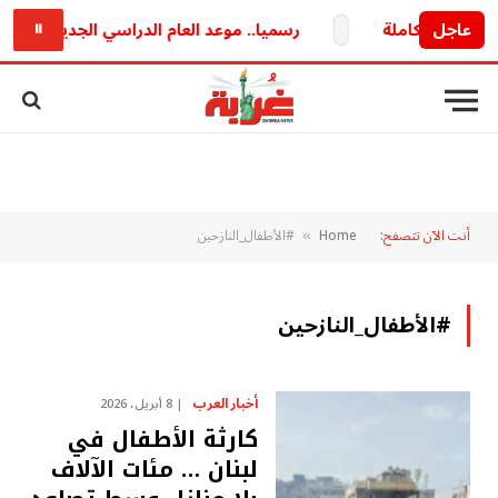
عاجل
رسميا.. موعد العام الدراسي الجديد 2026/2027 وخريطة الدراسة والامتحانات كاملة
⏸
أنت الآن تتصفح:
Home
#الأطفال_النازحين
»
#الأطفال_النازحين
أخبار العرب
8 أبريل، 2026
كارثة الأطفال في
لبنان … مئات الآلاف