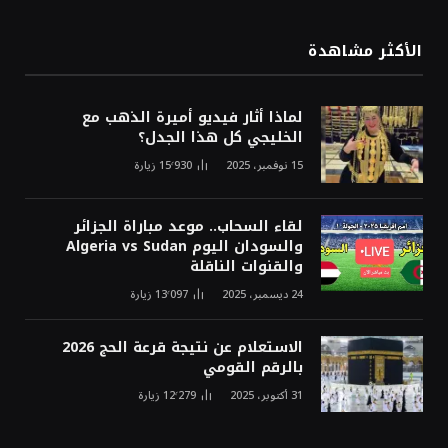
الأكثر مشاهدة
لماذا أثار فيديو أميرة الذهب مع
الخليجي كل هذا الجدل؟
15 نوفمبر، 2025
15٬930
زيارة
لقاء السحاب.. موعد مباراة الجزائر
والسودان اليوم Algeria vs Sudan
والقنوات الناقلة
24 ديسمبر، 2025
13٬097
زيارة
الاستعلام عن نتيجة قرعة الحج 2026
بالرقم القومي
31 أكتوبر، 2025
12٬279
زيارة