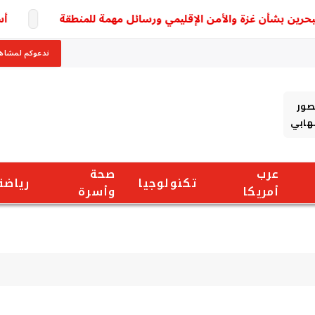
أسعار الخضا
ندعوكم لمشاهد
صور
شهابي
عرب
صحة
تكنولوجيا
رياضة
أمريكا
وأسرة