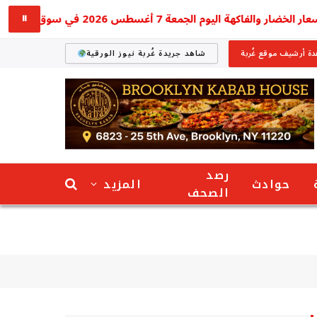
ر والفاكهة اليوم الجمعة 7 أغسطس 2026 في سوق العبور
⏸
ة أرشيف موقع غُربة
شاهد جريدة غُربة نيوز الورقية
رصد
حوادث
المزيد
الصحف