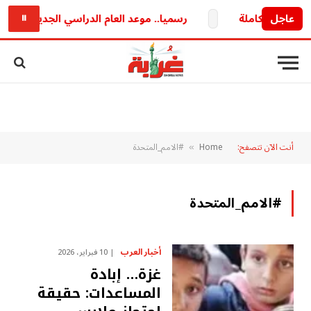
عاجل
رسميا.. موعد العام الدراسي الجديد 2026/2027 وخريطة الدراسة والامتحانات كاملة
⏸
أنت الآن تتصفح:
Home
#الامم_المتحدة
»
#الامم_المتحدة
أخبار العرب
10 فبراير، 2026
غزة… إبادة
المساعدات: حقيقة