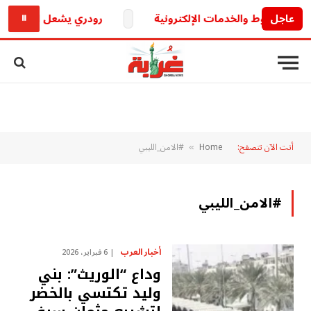
عاجل
رودري يشعل الميركاتو الأ
⏸
أنت الآن تتصفح:
Home
#الامن_الليبي
»
#الامن_الليبي
أخبار العرب
6 فبراير، 2026
وداع “الوريث”: بني
وليد تكتسي بالخضر