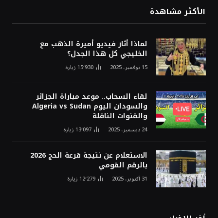
الأكثر مشاهدة
لماذا أثار فيديو أميرة الذهب مع
الخليجي كل هذا الجدل؟
15 نوفمبر، 2025
15٬930
زيارة
لقاء السحاب.. موعد مباراة الجزائر
والسودان اليوم Algeria vs Sudan
والقنوات الناقلة
24 ديسمبر، 2025
13٬097
زيارة
الاستعلام عن نتيجة قرعة الحج 2026
بالرقم القومي
31 أكتوبر، 2025
12٬279
زيارة