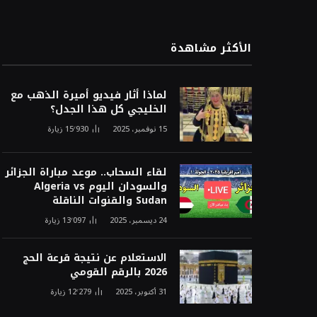
الأكثر مشاهدة
لماذا أثار فيديو أميرة الذهب مع
الخليجي كل هذا الجدل؟
15 نوفمبر، 2025
15٬930
زيارة
لقاء السحاب.. موعد مباراة الجزائر
والسودان اليوم Algeria vs
Sudan والقنوات الناقلة
24 ديسمبر، 2025
13٬097
زيارة
الاستعلام عن نتيجة قرعة الحج
2026 بالرقم القومي
31 أكتوبر، 2025
12٬279
زيارة