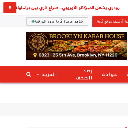
رودري يشعل الميركاتو الأوروبي.. صراع ناري بين برشلونة وريال مدريد
⏸
ة أرشيف موقع غُربة
شاهد جريدة غُربة نيوز الورقية
رصد
حوادث
المزيد
الصحف