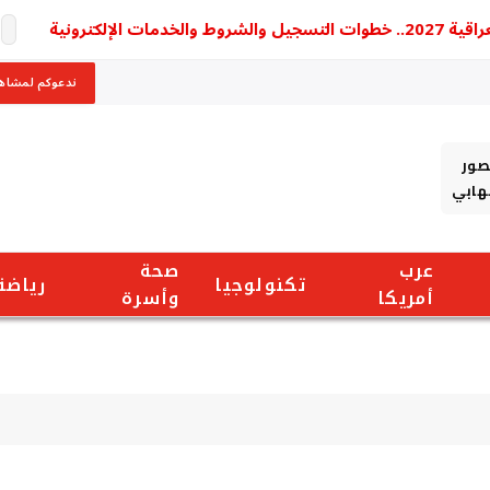
رونية
ندعوكم لمشاهد
صور
شهابي
عرب
صحة
تكنولوجيا
رياضة
أمريكا
وأسرة