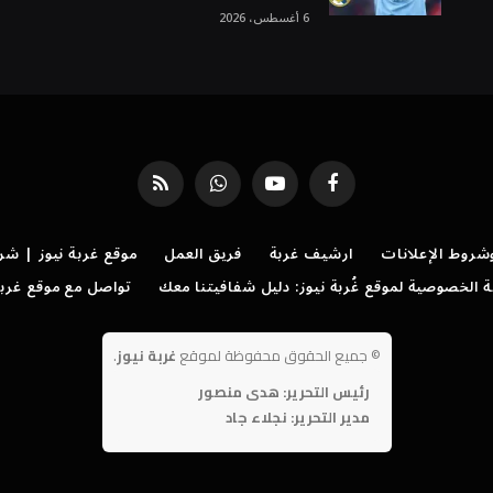
6 أغسطس، 2026
فيسبوك
يوتيوب
واتساب
RSS
روط الإعلانات
ارشيف غربة
فريق العمل
موقع غربة نيوز | شر
الخصوصية لموقع غُربة نيوز: دليل شفافيتنا معك
تواصل مع موقع غربة
©
جميع الحقوق محفوظة لموقع
غربة نيوز
.
رئيس التحرير: هدى منصور
مدير التحرير: نجلاء جاد