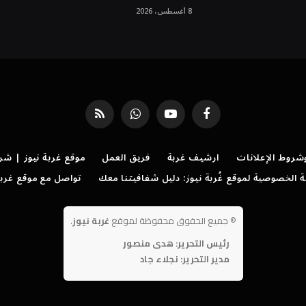
8 أغسطس، 2026
فيسبوك
يوتيوب
واتساب
RSS
روط الإعلانات
ارشيف غربة
فريق العمل
موقع غربة نيوز | شر
الخصوصية لموقع غُربة نيوز: دليل شفافيتنا معك
تواصل مع موقع غربة
©
جميع الحقوق محفوظة لموقع
غربة نيوز
.
رئيس التحرير: هدى منصور
مدير التحرير: نجلاء جاد