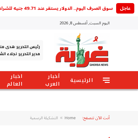
عاجل
سوق الصرف اليوم.. الدولار يستقر عند 49.71 جنيه للشراء و49.85 جنيه للبيع
اليوم السبت, أغسطس 8, 2026
رئيس التحرير: هدى من
مدير التحرير: نجلاء ال
أخبار
اخبار
الرئيسية
العرب
العالم
أنت الآن تتصفح:
Home
التشكيلة الرسمية
»