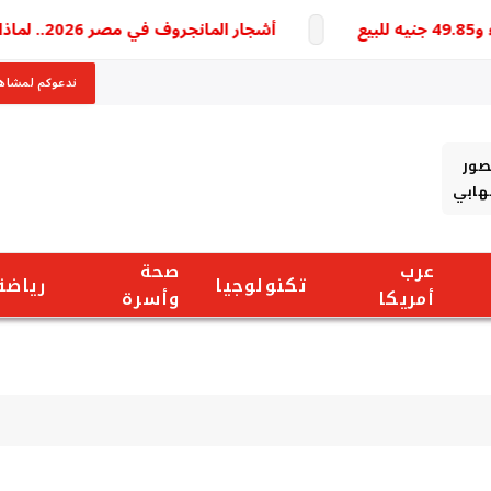
أشجار المانجروف في مصر 2026.. لماذا أصبحت سلاح الدولة وخط الدفاع الأول لحماية سواحل البحر الأحمر من التغيرات المناخية؟
ندعوكم لمشاهد
صور
شهابي
عرب
صحة
تكنولوجيا
رياضة
أمريكا
وأسرة