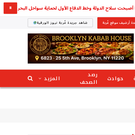
⏸
ة أرشيف موقع غُربة
شاهد جريدة غُربة نيوز الورقية
رصد
حوادث
المزيد
الصحف