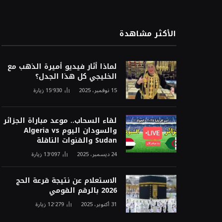
الأكثر مشاهدة
لماذا أثار فيديو أميرة الذهب مع
الخليجي كل هذا الجدل؟
15 نوفمبر، 2025
15٬930
زيارة
لقاء السحاب.. موعد مباراة الجزائر
والسودان اليوم Algeria vs
Sudan والقنوات الناقلة
24 ديسمبر، 2025
13٬097
زيارة
الاستعلام عن نتيجة قرعة الحج
2026 بالرقم القومي
31 أكتوبر، 2025
12٬279
زيارة