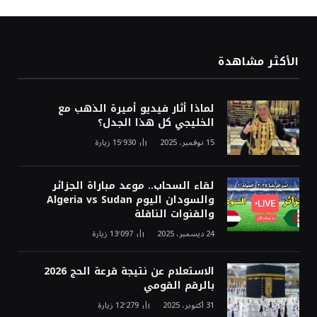
الأكثر مشاهدة
لماذا أثار فيديو أميرة الذهب مع
الخليجي كل هذا الجدل؟
15 نوفمبر، 2025
15٬930
زيارة
لقاء السحاب.. موعد مباراة الجزائر
والسودان اليوم Algeria vs Sudan
والقنوات الناقلة
24 ديسمبر، 2025
13٬097
زيارة
الاستعلام عن نتيجة قرعة الحج 2026
بالرقم القومي
31 أكتوبر، 2025
12٬279
زيارة