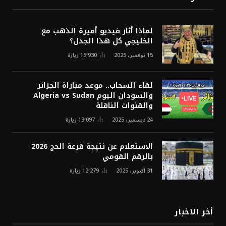
لماذا أثار فيديو أميرة الذهب مع
الخليجي كل هذا الجدل؟
15 نوفمبر، 2025
15٬930
زيارة
لقاء السحاب.. موعد مباراة الجزائر
والسودان اليوم Algeria vs Sudan
والقنوات الناقلة
24 ديسمبر، 2025
13٬097
زيارة
الاستعلام عن نتيجة قرعة الحج 2026
بالرقم القومي
31 أكتوبر، 2025
12٬279
زيارة
أخر الاخبار