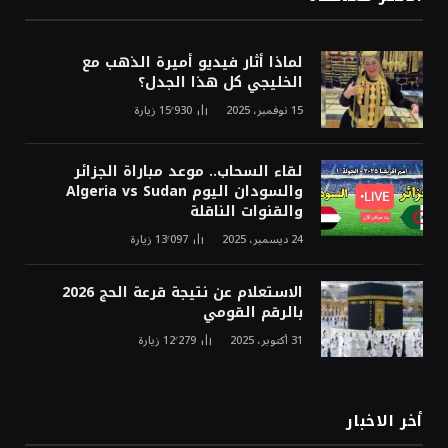
لماذا أثار فيديو أميرة الذهب مع
الخليجي كل هذا الجدل؟
15 نوفمبر، 2025
15٬930
زيارة
لقاء السحاب.. موعد مباراة الجزائر
والسودان اليوم Algeria vs Sudan
والقنوات الناقلة
24 ديسمبر، 2025
13٬097
زيارة
الاستعلام عن نتيجة قرعة الحج 2026
بالرقم القومي
31 أكتوبر، 2025
12٬279
زيارة
أخر الاخبار