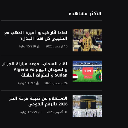
الأكثر مشاهدة
لماذا أثار فيديو أميرة الذهب مع
الخليجي كل هذا الجدل؟
15 نوفمبر، 2025
15٬930
زيارة
لقاء السحاب.. موعد مباراة الجزائر
والسودان اليوم Algeria vs
Sudan والقنوات الناقلة
24 ديسمبر، 2025
13٬097
زيارة
الاستعلام عن نتيجة قرعة الحج
2026 بالرقم القومي
31 أكتوبر، 2025
12٬279
زيارة