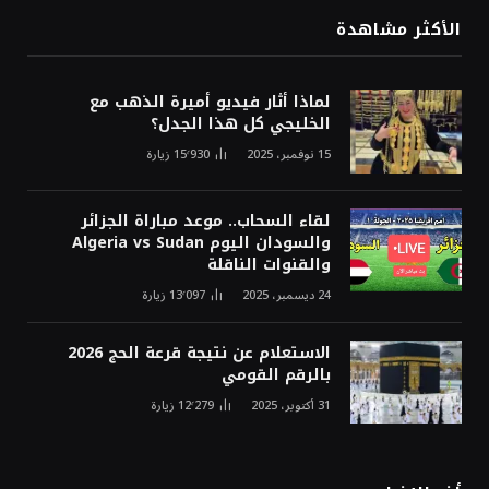
الأكثر مشاهدة
لماذا أثار فيديو أميرة الذهب مع
الخليجي كل هذا الجدل؟
15 نوفمبر، 2025
15٬930
زيارة
لقاء السحاب.. موعد مباراة الجزائر
والسودان اليوم Algeria vs Sudan
والقنوات الناقلة
24 ديسمبر، 2025
13٬097
زيارة
الاستعلام عن نتيجة قرعة الحج 2026
بالرقم القومي
31 أكتوبر، 2025
12٬279
زيارة