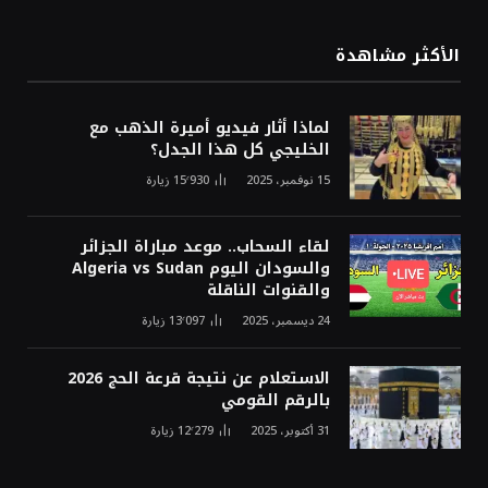
الأكثر مشاهدة
لماذا أثار فيديو أميرة الذهب مع
الخليجي كل هذا الجدل؟
15 نوفمبر، 2025
15٬930
زيارة
لقاء السحاب.. موعد مباراة الجزائر
والسودان اليوم Algeria vs Sudan
والقنوات الناقلة
24 ديسمبر، 2025
13٬097
زيارة
الاستعلام عن نتيجة قرعة الحج 2026
بالرقم القومي
31 أكتوبر، 2025
12٬279
زيارة