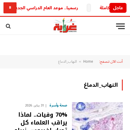
عاجل
رسميا.. موعد العام الدراسي الجديد 2026/2027 وخريطة الدراسة والامتحانات كاملة
⏸
أنت الآن تتصفح:
Home
التهاب_الدماغ
»
التهاب_الدماغ
صحة وأسرة
31 يناير، 2026
70% وفيات.. لماذا
يراقب العلماء كل