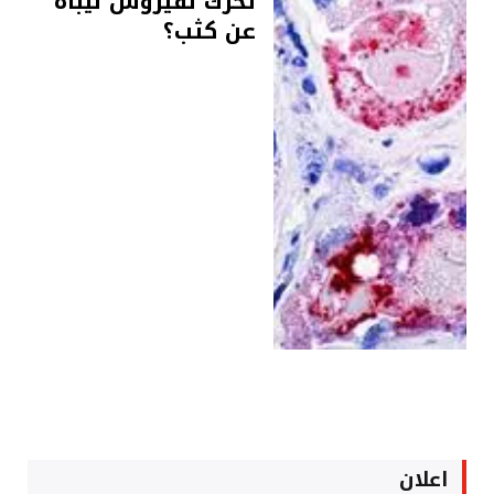
تحرك لفيروس نيباه
عن كثب؟
اعلان