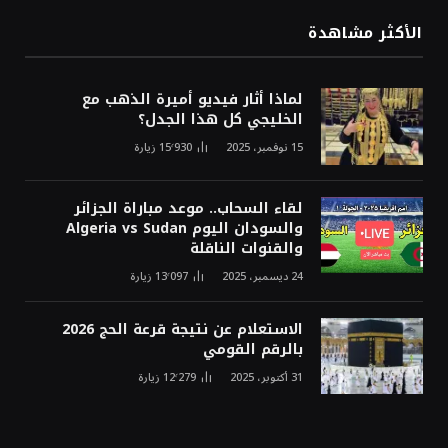
الأكثر مشاهدة
لماذا أثار فيديو أميرة الذهب مع
الخليجي كل هذا الجدل؟
15 نوفمبر، 2025
15٬930
زيارة
لقاء السحاب.. موعد مباراة الجزائر
والسودان اليوم Algeria vs Sudan
والقنوات الناقلة
24 ديسمبر، 2025
13٬097
زيارة
الاستعلام عن نتيجة قرعة الحج 2026
بالرقم القومي
31 أكتوبر، 2025
12٬279
زيارة