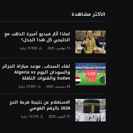
الأكثر مشاهدة
لماذا أثار فيديو أميرة الذهب مع
الخليجي كل هذا الجدل؟
15 نوفمبر، 2025
15٬930
زيارة
لقاء السحاب.. موعد مباراة الجزائر
والسودان اليوم Algeria vs
Sudan والقنوات الناقلة
24 ديسمبر، 2025
13٬097
زيارة
الاستعلام عن نتيجة قرعة الحج
2026 بالرقم القومي
31 أكتوبر، 2025
12٬279
زيارة