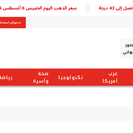
درجة
سعر الذهب اليوم الخميس 6 أغسطس 2026 يقفز عالميا والأسواق تترقب مفاجآت جديدة
ندعوكم لمشاهد
صور
شهابي
عرب
صحة
تكنولوجيا
رياضة
أمريكا
وأسرة