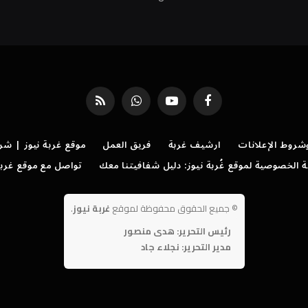
فيسبوك
يوتيوب
واتساب
RSS
روط الإعلانات
ارشيف غربة
فريق العمل
موقع غربة نيوز | شر
الخصوصية لموقع غُربة نيوز: دليل شفافيتنا معك
تواصل مع موقع غربة
©
جميع الحقوق محفوظة لموقع
غربة نيوز
.
رئيس التحرير: هدى منصور
مدير التحرير: نجلاء جاد