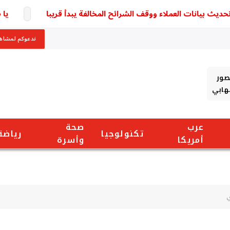
 بيانات العملاء ووقف الشرائح المخالفة يبدأ قريبا
يا صدم
ندعوكم لمشاهد
صور
شهابي
عرب
صحة
تكنولوجيا
رياضة
أمريكا
وأسرة
ي