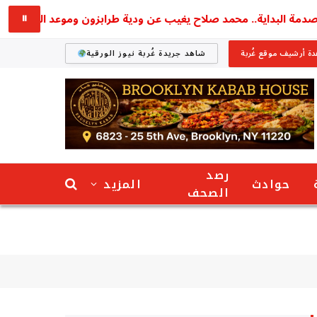
ة البداية.. محمد صلاح يغيب عن ودية طرابزون وموعد الظهور الأول ي
⏸
ة أرشيف موقع غُربة
شاهد جريدة غُربة نيوز الورقية
رصد
حوادث
المزيد
الصحف