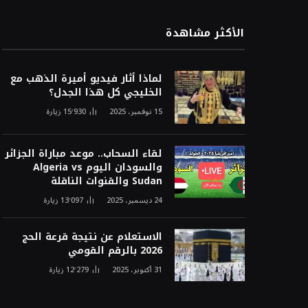
الأكثر مشاهدة
لماذا أثار فيديو أميرة الذهب مع
الخليجي كل هذا الجدل؟
15 نوفمبر، 2025
15٬930
زيارة
لقاء السحاب.. موعد مباراة الجزائر
والسودان اليوم Algeria vs
Sudan والقنوات الناقلة
24 ديسمبر، 2025
13٬097
زيارة
الاستعلام عن نتيجة قرعة الحج
2026 بالرقم القومي
31 أكتوبر، 2025
12٬279
زيارة