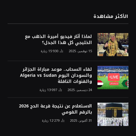
الأكثر مشاهدة
لماذا أثار فيديو أميرة الذهب مع
الخليجي كل هذا الجدل؟
15 نوفمبر، 2025
15٬930
زيارة
لقاء السحاب.. موعد مباراة الجزائر
والسودان اليوم Algeria vs Sudan
والقنوات الناقلة
24 ديسمبر، 2025
13٬097
زيارة
الاستعلام عن نتيجة قرعة الحج 2026
بالرقم القومي
31 أكتوبر، 2025
12٬279
زيارة