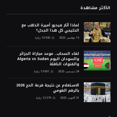
الأكثر مشاهدة
لماذا أثار فيديو أميرة الذهب مع
الخليجي كل هذا الجدل؟
15 نوفمبر، 2025
15٬930
زيارة
لقاء السحاب.. موعد مباراة الجزائر
والسودان اليوم Algeria vs Sudan
والقنوات الناقلة
24 ديسمبر، 2025
13٬097
زيارة
الاستعلام عن نتيجة قرعة الحج 2026
بالرقم القومي
31 أكتوبر، 2025
12٬279
زيارة