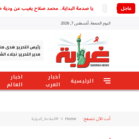
أ قريبا
عاجل
يا صدمة البداية.. محمد صلاح يغيب عن ودية طرابز
اليوم الجمعة, أغسطس 7, 2026
رئيس التحرير: هدى من
مدير التحرير: نجلاء ال
أخبار
اخبار
الرئيسية
العرب
العالم
أنت الآن تتصفح:
Home
#الملاحة_الدولية
»