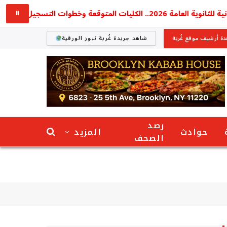
الكليات المتوقعة وخطوات التسجيل
⏸
ة أرشيف موقع غُربة
شاهد جريدة غُربة نيوز الورقية
رصد
حوادث
المزيد
الصحف