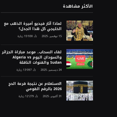
الأكثر مشاهدة
لماذا أثار فيديو أميرة الذهب مع
الخليجي كل هذا الجدل؟
15 نوفمبر، 2025
15٬930
زيارة
لقاء السحاب.. موعد مباراة الجزائر
والسودان اليوم Algeria vs
Sudan والقنوات الناقلة
24 ديسمبر، 2025
13٬097
زيارة
الاستعلام عن نتيجة قرعة الحج
2026 بالرقم القومي
31 أكتوبر، 2025
12٬279
زيارة