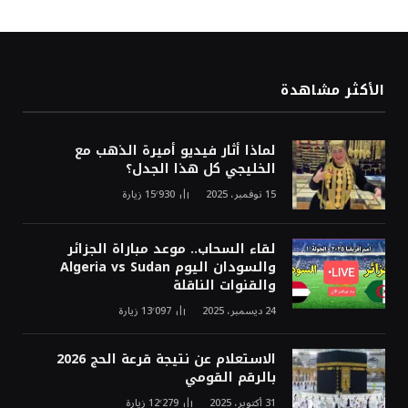
الأكثر مشاهدة
لماذا أثار فيديو أميرة الذهب مع
الخليجي كل هذا الجدل؟
15 نوفمبر، 2025
15٬930
زيارة
لقاء السحاب.. موعد مباراة الجزائر
والسودان اليوم Algeria vs Sudan
والقنوات الناقلة
24 ديسمبر، 2025
13٬097
زيارة
الاستعلام عن نتيجة قرعة الحج 2026
بالرقم القومي
31 أكتوبر، 2025
12٬279
زيارة