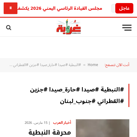
عاجل
مجلس القيادة الرئاسي اليمني 2026 يكشف رؤيته لحماية البحر الأحمر وباب المندب ويشيد بالتحالف البحري بقيادة السعودية.. إليك التفاصيل
⏸
أنت الآن تتصفح:
Home
#النبطية #صيدا #حارة_صيدا #جزين #القطراني #جنوب_لبنان
»
#النبطية #صيدا #حارة_صيدا #جزين
#القطراني #جنوب_لبنان
أخبار العرب
15 مارس، 2026
محرقة النبطية