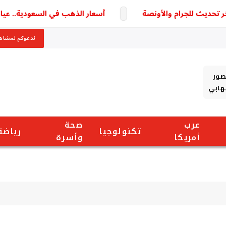
أسعار الذهب في السعودية.. عيار 21 الأكثر تداولًا وسط ترقب لتطورات السوق
ندعوكم لمشاهد
صور
شهابي
عرب
صحة
تكنولوجيا
رياضة
أمريكا
وأسرة