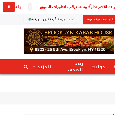
يا ترى وصل لكام؟ س
⏸
ة أرشيف موقع غُربة
شاهد جريدة غُربة نيوز الورقية
رصد
حوادث
المزيد
الصحف