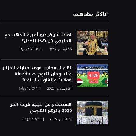
الأكثر مشاهدة
لماذا أثار فيديو أميرة الذهب مع
الخليجي كل هذا الجدل؟
15 نوفمبر، 2025
15٬930
زيارة
لقاء السحاب.. موعد مباراة الجزائر
والسودان اليوم Algeria vs
Sudan والقنوات الناقلة
24 ديسمبر، 2025
13٬097
زيارة
الاستعلام عن نتيجة قرعة الحج
2026 بالرقم القومي
31 أكتوبر، 2025
12٬279
زيارة