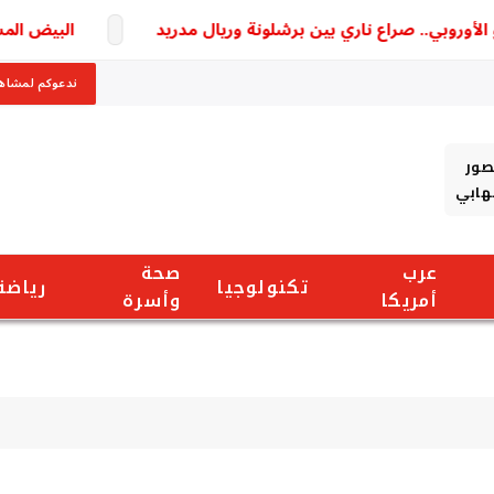
روبي.. صراع ناري بين برشلونة وريال مدريد
البيض المسلوق 
ندعوكم لمشاهد
صور
شهابي
عرب
صحة
تكنولوجيا
رياضة
أمريكا
وأسرة