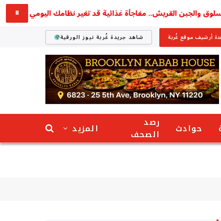
والجبن القريش.. مفاجأة غذائية قد تغير نظامك اليومي
استق
⏸
ة أرشيف موقع غُربة
شاهد جريدة غُربة نيوز الورقية
رصد
حوادث
المزيد
الصحف