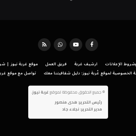
فيسبوك
يوتيوب
واتساب
RSS
روط الإعلانات
ارشيف غربة
فريق العمل
موقع غربة نيوز | شر
الخصوصية لموقع غُربة نيوز: دليل شفافيتنا معك
تواصل مع موقع غربة
©
جميع الحقوق محفوظة لموقع
غربة نيوز
.
رئيس التحرير: هدى منصور
مدير التحرير: نجلاء جاد