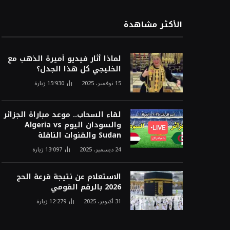
الأكثر مشاهدة
لماذا أثار فيديو أميرة الذهب مع
الخليجي كل هذا الجدل؟
15 نوفمبر، 2025
15٬930
زيارة
لقاء السحاب.. موعد مباراة الجزائر
والسودان اليوم Algeria vs
Sudan والقنوات الناقلة
24 ديسمبر، 2025
13٬097
زيارة
الاستعلام عن نتيجة قرعة الحج
2026 بالرقم القومي
31 أكتوبر، 2025
12٬279
زيارة