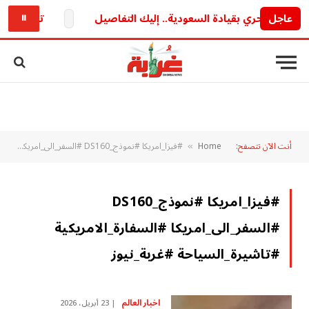
عاجل
تردد أون سبورت الجديد 2026.. استقبل القن
⏸
أنت الآن تتصفح:
Home
#فيزا_امريكا #نموذج_DS160 #السفر_الى_امريكا #السفارة_الامريكية #تاشيرة_السياحة #غربة_نيوز
»
#فيزا_امريكا #نموذج_DS160
#السفر_الى_امريكا #السفارة_الامريكية
#تاشيرة_السياحة #غربة_نيوز
اخبار العالم
23 أبريل، 2026