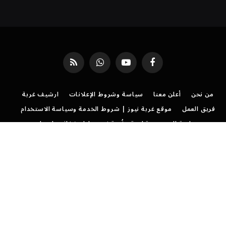
فيسبوك
يوتيوب
واتساب
RSS
من نحن
أعلن معنا
سياسة وشروط الإعلانات
ارشيف غربة
فريق العمل
موقع غربة نيوز | شروط الخدمة وسياسة الاستخدام
سياسة الخصوصية لموقع غُربة نيوز: دليل شفافيتنا معك
تواصل مع موقع غربة نيوز
©
جميع الحقوق محفوظة لموقع
غربة نيوز
.
رئيس التحرير: هدى منصور
مدير التحرير: نجلاء جاد