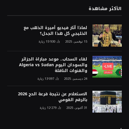
الأكثر مشاهدة
لماذا أثار فيديو أميرة الذهب مع
الخليجي كل هذا الجدل؟
15 نوفمبر، 2025
15٬930
زيارة
لقاء السحاب.. موعد مباراة الجزائر
والسودان اليوم Algeria vs Sudan
والقنوات الناقلة
24 ديسمبر، 2025
13٬097
زيارة
الاستعلام عن نتيجة قرعة الحج 2026
بالرقم القومي
31 أكتوبر، 2025
12٬279
زيارة