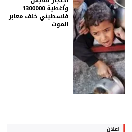
احتجاز ملابس
وأغطية 1300000
فلسطيني خلف معابر
الموت
اعلان