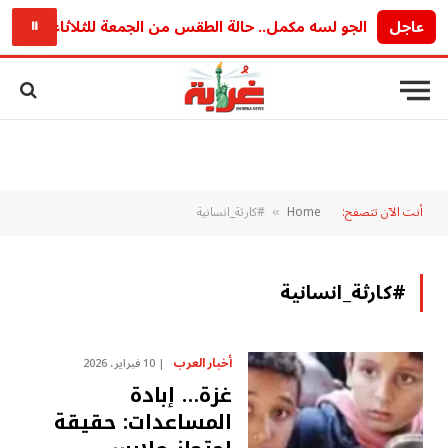
عاجل
الجو لسه مكمل.. حالة الطقس من الجمعة للثلاثاء وحرارة محسوسة
⏸
أنت الآن تتصفح:
Home
#كارثة_انسانية
»
#كارثة_انسانية
أخبار العرب
10 فبراير، 2026
غزة… إبادة
المساعدات: حقيقة