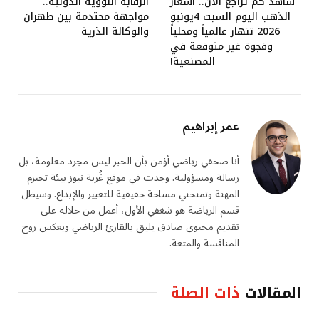
شاهد كم تراجع الآن.. اسعار
الرقابة النووية الدولية..
الذهب اليوم السبت 4يونيو
مواجهة محتدمة بين طهران
2026 تنهار عالمياً ومحلياً
والوكالة الذرية
وفجوة غير متوقعة في
المصنعية!
عمر إبراهيم
أنا صحفي رياضي أؤمن بأن الخبر ليس مجرد معلومة، بل
رسالة ومسؤولية. وجدت في موقع غُربة نيوز بيئة تحترم
المهنة وتمنحني مساحة حقيقية للتعبير والإبداع. وسيظل
قسم الرياضة هو شغفي الأول، أعمل من خلاله على
تقديم محتوى صادق يليق بالقارئ الرياضي ويعكس روح
المنافسة والمتعة.
المقالات
ذات الصلة