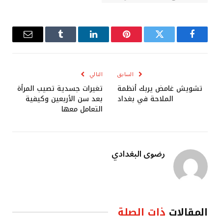
فيسبوك
تويتر
بينتيريست
لينكدإن
Tumblr
البريد
الإلكترو
السابق
التالي
تشويش غامض يربك أنظمة
تغيرات جسدية تصيب المرأة
الملاحة في بغداد
بعد سن الأربعين وكيفية
التعامل معها
رضوى البغدادي
المقالات
ذات الصلة