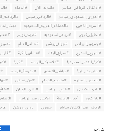
#الاتفاق_الرياض_مباشر
#الترند_الآن
#الدمام
#الدم
#الدوري_السعودي_مباشر
#الرياض_سيتي
#الرياضة_ا
#المربع_الذهبي
#المملكة_العربية_السعودية
#بث_ثماني
#تحليل_كروي
#تريند_السعودية
#تريند_تويتر
#تغطية
#جمهور_الرياض
#جولة_روشن
#خالد_الغنام
#دوري_
#شيوخ_المدرج
#صراع_البقاء
#عشاق_الكرة
#فارس_
#كرة_القدم_السعودية
#كلاسيكو_الوسط
#كورة
#كور
#مباريات_نارية
#مباشر_الاتفاق
#مدرسة_الوسط
#م
#ملخص_المباراة
#ملعب_الدمام
#من_سيفوز
#مهار
#نادي_الاتفاق
#نادي_الرياض
#نادي_الوطن
#نتائ
#يلا_كورة
أخبار_الرياضة
الاتفاق ضد الرياض
الاتفاق
الرياض ضد الاتفاق مباشر
حصري
دوري_روشن
عاج
شاركها.