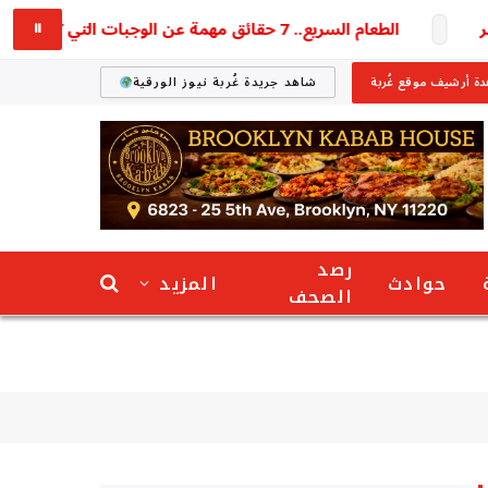
الطعام السريع.. 7 حقائق مهمة عن الوجبات التي تخطف وقتك
⏸
ة أرشيف موقع غُربة
شاهد جريدة غُربة نيوز الورقية
رصد
حوادث
المزيد
الصحف