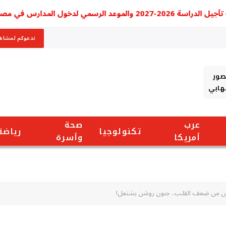
خول المدارس في مصر
ندعوكم لمشاهد
صور
شهابي
عرب
صحة
تكنولوجيا
رياضة
أمريكا
وأسرة
تعانون من ضعف القلب.. جنون روشن يشتعل!