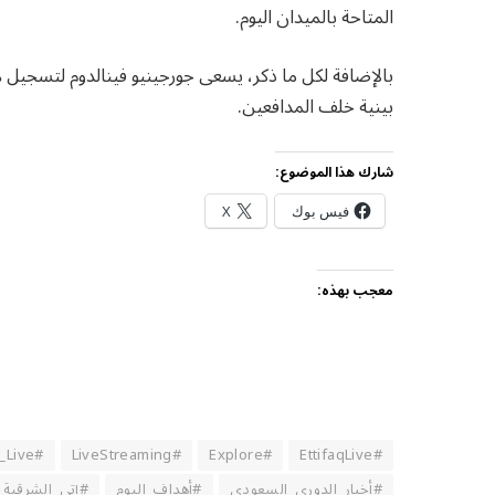
المتاحة بالميدان اليوم.
بالإضافة لكل ما ذكر، يسعى جورجينيو فينالدوم لتسجيل 
بينية خلف المدافعين.
شارك هذا الموضوع:
فيس بوك
X
معجب بهذه:
#RiyadhFC_Live
#LiveStreaming
#Explore
#EttifaqLive
#أخبار_الدوري_السعودي
#أهداف_اليوم
#إتي_الشرقية