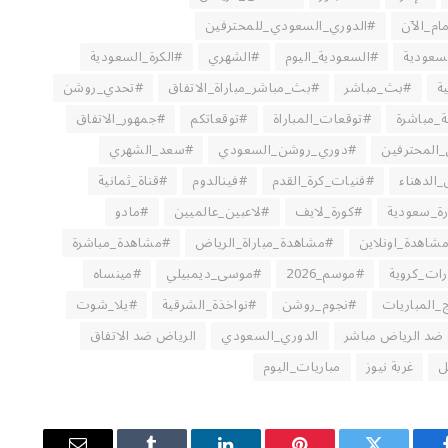
ام_الآن
#الدوري_السعودي_للمحترفين
لسعودية
#السعودية_اليوم
#الشهري
#الكرة_السعودية
ة
#بث_مباشر
#بث_مباشر_مباراة_الاتفاق
#تحدي_روشن
_مباشرة
#توقعات_المباراة
#توقعاتكم
#جمهور_الاتفاق
المحترفين
#دوري_روشن_السعودي
#سعد_الشهري
الدهناء
#فنيات_كرة_القدم
#فينالدوم
#قناة_ثمانية
ة_سعودية
#كورة_لايف
#لاعبين_عالميين
#مادو
شاهدة_اونلاين
#مشاهدة_مباراة_الرياض
#مشاهدة_مباشرة
ات_كروية
#موسم_2026
#موسى_ديمبيلي
#مينساه
ج_المباريات
#نجوم_روشن
#نواخذة_الشرقية
#يلا_شوت
 ضد الرياض مباشر
الدوري_السعودي
الرياض ضد الاتفاق
ل
غربة نيوز
مباريات_اليوم