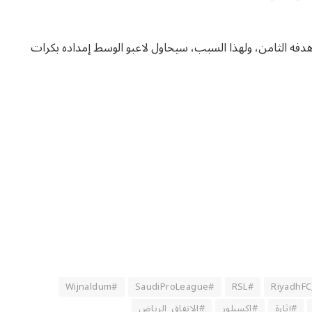
هدفه الثامن، ولهذا السبب، سيحاول لاعبو الوسط إمداده بكرات
#Wijnaldum
#SaudiProLeague
#RSL
#إثارة
#اكسبلور
#الاتفاق_الرياض