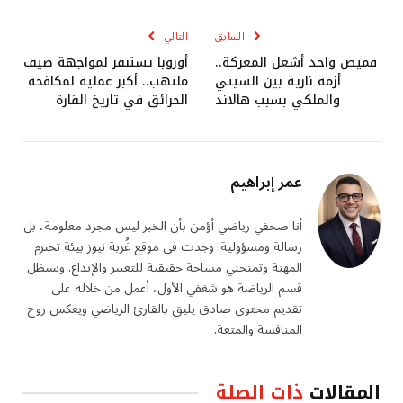
الإلكترو
السابق
التالي
قميص واحد أشعل المعركة..
أوروبا تستنفر لمواجهة صيف
أزمة نارية بين السيتي
ملتهب.. أكبر عملية لمكافحة
والملكي بسبب هالاند
الحرائق في تاريخ القارة
عمر إبراهيم
أنا صحفي رياضي أؤمن بأن الخبر ليس مجرد معلومة، بل
رسالة ومسؤولية. وجدت في موقع غُربة نيوز بيئة تحترم
المهنة وتمنحني مساحة حقيقية للتعبير والإبداع. وسيظل
قسم الرياضة هو شغفي الأول، أعمل من خلاله على
تقديم محتوى صادق يليق بالقارئ الرياضي ويعكس روح
المنافسة والمتعة.
المقالات
ذات الصلة