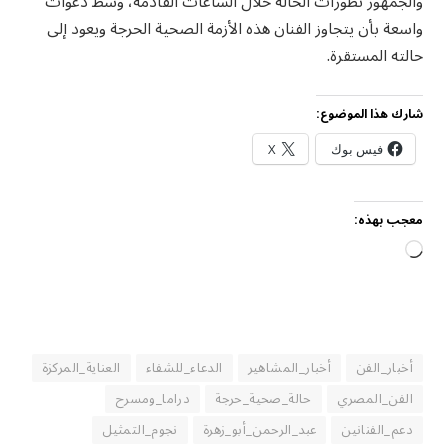
والجمهور تطورات الحالة خلال الساعات القادمة، وسط دعوات
واسعة بأن يتجاوز الفنان هذه الأزمة الصحية الحرجة ويعود إلى
حالته المستقرة.
شارك هذا الموضوع:
فيس بوك
X
معجب بهذه:
جاري
التحميل…
أخبار_الفن
أخبار_المشاهير
الدعاء_للشفاء
العناية_المركزة
الفن_المصري
حالة_صحية_حرجة
دراما_ومسرح
دعم_الفنانين
عبد_الرحمن_أبو_زهرة
نجوم_التمثيل