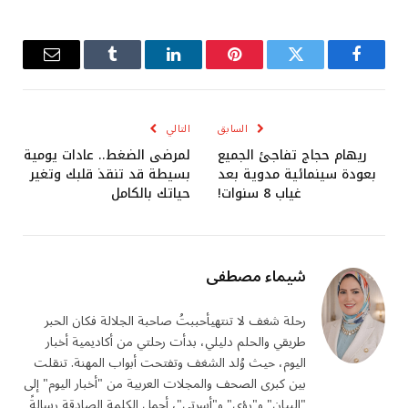
فيسبوك
تويتر
بينتيريست
لينكدإن
Tumblr
البريد
الإلكترو
السابق
التالي
ريهام حجاج تفاجئ الجميع
لمرضى الضغط.. عادات يومية
بعودة سينمائية مدوية بعد
بسيطة قد تنقذ قلبك وتغير
غياب 8 سنوات!
حياتك بالكامل
شيماء مصطفى
رحلة شغف لا تنتهيأحببتُ صاحبة الجلالة فكان الحبر
طريقي والحلم دليلي، بدأت رحلتي من أكاديمية أخبار
اليوم، حيث وُلد الشغف وتفتحت أبواب المهنة. تنقلت
بين كبرى الصحف والمجلات العربية من "أخبار اليوم" إلى
"البيان" و"رؤى" و"أسرتي"، أحمل الكلمة الصادقة رسالةً