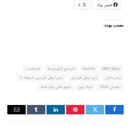
فيس بوك
X
معجب بهذه:
MBC Masr
Shahid
البرامج الكوميدية
المقالب
رامز جلال
رامز ليفل الوحش
رامز ليفل الوحش الحلقة 11
رمضان 2026
غربة نيوز
نجوم الفن والرياضة
فيسبوك
تويتر
بينتيريست
لينكدإن
Tumblr
البريد
الإلكترو