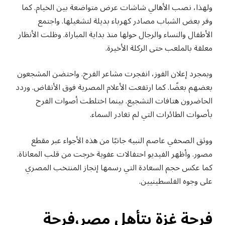
ولهذا، نصب الأهالي شاشات عرض متواضعة بين الخيام. كما
وفر بعض الشباب مصادر كهرباء بديلة لتشغيلها. واجتمع
الأطفال والنساء والرجال حولها منذ بداية المباراة. وظلت الأنظار
معلقة بالملعب حتى الركلة الأخيرة.
وبمجرد إعلان الفوز، انفجرت مشاعر الفرح. واحتضن المشجعون
بعضهم بعضًا. كما ارتفعت الأعلام المصرية فوق الأنقاض. وردد
الحاضرون هتافات التشجيع. بينما اختلطت أصوات الفرح
بأصوات الطائرات التي لم تغادر السماء.
ووثق الصحفي عاصم النبيه جانبًا من هذه الأجواء عبر مقطع
مصور. وأظهر الفيديو احتفالات عفوية خرجت من قلب المعاناة.
كما عكس حجم السعادة التي رسمها إنجاز المنتخب المصري
على وجوه الفلسطينيين.
فرحة غزة بتأهل مصر،فرحة