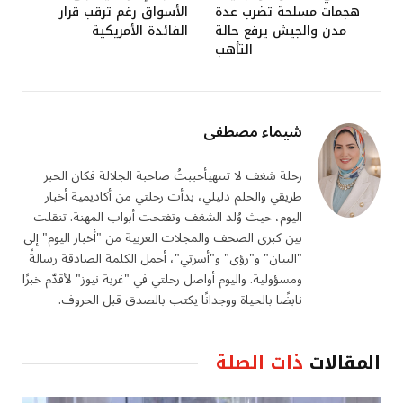
هجمات مسلحة تضرب عدة
الأسواق رغم ترقب قرار
مدن والجيش يرفع حالة
الفائدة الأمريكية
التأهب
شيماء مصطفى
رحلة شغف لا تنتهيأحببتُ صاحبة الجلالة فكان الحبر
طريقي والحلم دليلي، بدأت رحلتي من أكاديمية أخبار
اليوم، حيث وُلد الشغف وتفتحت أبواب المهنة. تنقلت
بين كبرى الصحف والمجلات العربية من "أخبار اليوم" إلى
"البيان" و"رؤى" و"أسرتي"، أحمل الكلمة الصادقة رسالةً
ومسؤولية. واليوم أواصل رحلتي في "غربة نيوز" لأقدّم خبرًا
نابضًا بالحياة ووجدانًا يكتب بالصدق قبل الحروف.
المقالات
ذات الصلة