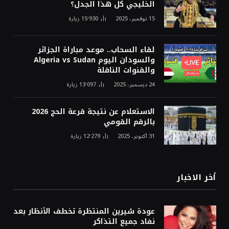
الخليجي كل هذا الجدل؟
15 نوفمبر، 2025
15٬930
زيارة
لقاء السحاب.. موعد مباراة الجزائر
والسودان اليوم Algeria vs Sudan
والقنوات الناقلة
24 ديسمبر، 2025
13٬097
زيارة
الاستعلام عن نتيجة قرعة الحج 2026
بالرقم القومي
31 أكتوبر، 2025
12٬279
زيارة
أخر الاخبار
عودة شيرين المنتظرة تخطف الأنظار بعد
نفاد جميع التذاكر