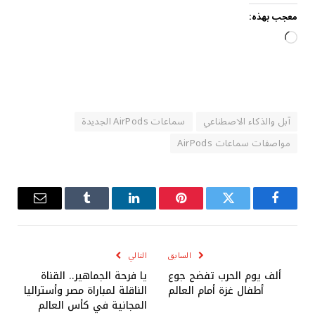
معجب بهذه:
جاري
التحميل…
آبل والذكاء الاصطناعي
سماعات AirPods الجديدة
مواصفات سماعات AirPods
فيسبوك
تويتر
بينتيريست
لينكدإن
Tumblr
البريد
الإلكترو
السابق
التالي
ألف يوم الحرب تفضح جوع
يا فرحة الجماهير.. القناة
أطفال غزة أمام العالم
الناقلة لمباراة مصر وأستراليا
المجانية في كأس العالم