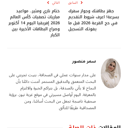
السابق
التالي
جهز بطاقتك وجواز سفرك
ختام ناري ومثير.. مواعيد
بسرعة! اعرف شروط التقديم
مباريات تصفيات كأس العالم
في حج القرعة 2026 قبل ما
2026 إفريقيا اليوم 14 أكتوبر
يفوتك التسجيل
وصراع البطاقات الأخيرة بين
الكبار
سمر منصور
على مدار سنوات عملي في الصحافة، بنيت تجربتي على
البحث المتعمق والتدقيق المستمر. آمنت دائمًا بأن
النجاح لا يأتي بالصدفة، بل بتراكم الخبرة والالتزام
بالمعرفة. اليوم أواصل مسيرتي في موقع غربة نيوز، برؤية
صحفية ناضجة تجعل من البحث أساسًا، ومن
المصداقية طريقًا للتألق
المقالات
ذات الصلة