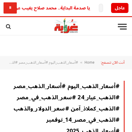
أ قريبا
عاجل
يا صدمة البداية.. محمد صلاح يغيب عن ودية طرابز
⏸
أنت الآن تتصفح:
Home
#أسعار_الذهب_اليوم #أسعار_الذهب_مصر #الذهب_عيار_24 #سعر_الذهب_في_مصر #الذهب_كملاذ_آمن #سعر_الدولار_والذهب #الذهب_في_مصر_14_نوفمبر #أسعار_الذهب_2025 #توقعات_أسعار_الذهب #استثمار_في_الذهب
»
#أسعار_الذهب_اليوم #أسعار_الذهب_مصر
#الذهب_عيار_24 #سعر_الذهب_في_مصر
#الذهب_كملاذ_آمن #سعر_الدولار_والذهب
#الذهب_في_مصر_14_نوفمبر
#أسعار_الذهب_2025