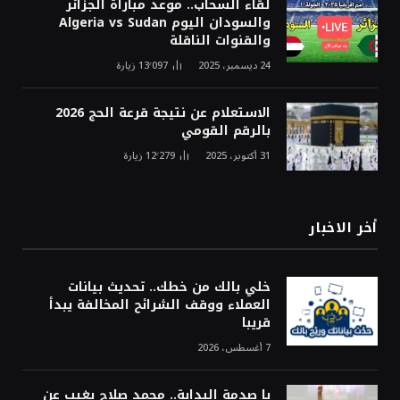
لقاء السحاب.. موعد مباراة الجزائر
والسودان اليوم Algeria vs Sudan
والقنوات الناقلة
24 ديسمبر، 2025
13٬097
زيارة
الاستعلام عن نتيجة قرعة الحج 2026
بالرقم القومي
31 أكتوبر، 2025
12٬279
زيارة
أخر الاخبار
خلي بالك من خطك.. تحديث بيانات
العملاء ووقف الشرائح المخالفة يبدأ
قريبا
7 أغسطس، 2026
يا صدمة البداية.. محمد صلاح يغيب عن