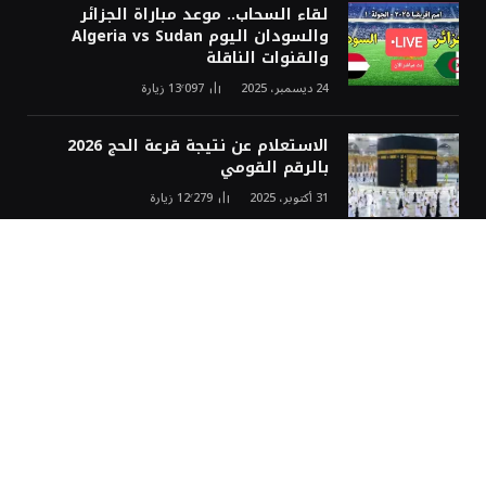
لقاء السحاب.. موعد مباراة الجزائر
والسودان اليوم Algeria vs Sudan
والقنوات الناقلة
24 ديسمبر، 2025
13٬097
زيارة
الاستعلام عن نتيجة قرعة الحج 2026
بالرقم القومي
31 أكتوبر، 2025
12٬279
زيارة
أخر الاخبار
سعر الدينار الكويتي اليوم السبت 8
أغسطس 2026.. استقرار أمام الجنيه
المصري
8 أغسطس، 2026