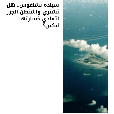
سيادة تشاغوس.. هل
تشتري واشنطن الجزر
لتفادي خسارتها
لبكين؟