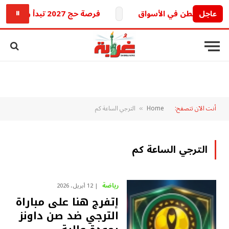
عاجل
فرصة حج 2027 تبدأ رسمياً ووزارة الداخلية تكشف التفاصيل
⏸
أنت الآن تتصفح:
Home
الترجي الساعة كم
»
الترجي الساعة كم
رياضة
12 أبريل، 2026
إتفرج هنا على مباراة
الترجي ضد صن داونز