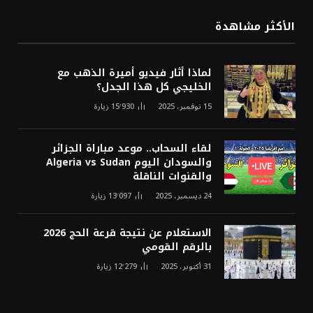
الأكثر مشاهدة
لماذا أثار فيديو أميرة الذهب مع
الخليجي كل هذا الجدل؟
15 نوفمبر، 2025
15٬930
زيارة
لقاء السحاب.. موعد مباراة الجزائر
والسودان اليوم Algeria vs Sudan
والقنوات الناقلة
24 ديسمبر، 2025
13٬097
زيارة
الاستعلام عن نتيجة قرعة الحج 2026
بالرقم القومي
31 أكتوبر، 2025
12٬279
زيارة