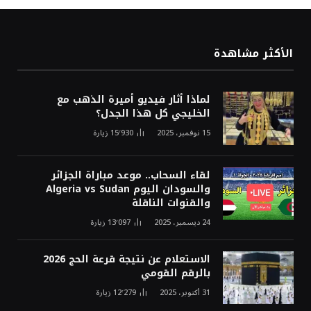
الأكثر مشاهدة
لماذا أثار فيديو أميرة الذهب مع
الخليجي كل هذا الجدل؟
15 نوفمبر، 2025
15٬930
زيارة
لقاء السحاب.. موعد مباراة الجزائر
والسودان اليوم Algeria vs Sudan
والقنوات الناقلة
24 ديسمبر، 2025
13٬097
زيارة
الاستعلام عن نتيجة قرعة الحج 2026
بالرقم القومي
31 أكتوبر، 2025
12٬279
زيارة