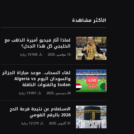
الأكثر مشاهدة
لماذا أثار فيديو أميرة الذهب مع
الخليجي كل هذا الجدل؟
15 نوفمبر، 2025
15٬930
زيارة
لقاء السحاب.. موعد مباراة الجزائر
والسودان اليوم Algeria vs
Sudan والقنوات الناقلة
24 ديسمبر، 2025
13٬097
زيارة
الاستعلام عن نتيجة قرعة الحج
2026 بالرقم القومي
31 أكتوبر، 2025
12٬279
زيارة