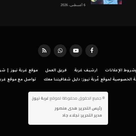
6 أغسطس، 2026
فيسبوك
يوتيوب
واتساب
RSS
روط الإعلانات
ارشيف غربة
فريق العمل
موقع غربة نيوز | شر
الخصوصية لموقع غُربة نيوز: دليل شفافيتنا معك
تواصل مع موقع غربة
©
جميع الحقوق محفوظة لموقع
غربة نيوز
.
رئيس التحرير: هدى منصور
مدير التحرير: نجلاء جاد