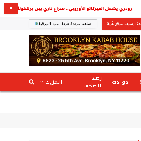
رودري يشعل الميركاتو الأوروبي.. صراع ناري بين برشلونة وريال مدريد
⏸
ة أرشيف موقع غُربة
شاهد جريدة غُربة نيوز الورقية
رصد
حوادث
المزيد
الصحف