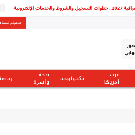
ونية
ندعوكم لمشاهد
صور
شهابي
عرب
صحة
تكنولوجيا
رياضة
أمريكا
وأسرة