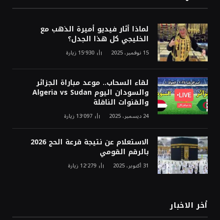
لماذا أثار فيديو أميرة الذهب مع
الخليجي كل هذا الجدل؟
15 نوفمبر، 2025
15٬930
زيارة
لقاء السحاب.. موعد مباراة الجزائر
والسودان اليوم Algeria vs Sudan
والقنوات الناقلة
24 ديسمبر، 2025
13٬097
زيارة
الاستعلام عن نتيجة قرعة الحج 2026
بالرقم القومي
31 أكتوبر، 2025
12٬279
زيارة
أخر الاخبار