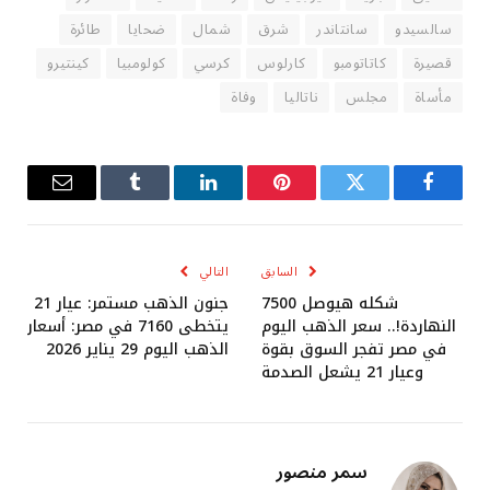
سالسيدو
سانتاندر
شرق
شمال
ضحايا
طائرة
قصيرة
كاتاتومبو
كارلوس
كرسي
كولومبيا
كينتيرو
مأساة
مجلس
ناتاليا
وفاة
فيسبوك
تويتر
بينتيريست
لينكدإن
Tumblr
البريد
الإلكترو
السابق
التالي
شكله هيوصل 7500
جنون الذهب مستمر: عيار 21
النهاردة!.. سعر الذهب اليوم
يتخطى 7160 في مصر: أسعار
في مصر تفجر السوق بقوة
الذهب اليوم 29 يناير 2026
وعيار 21 يشعل الصدمة
سمر منصور