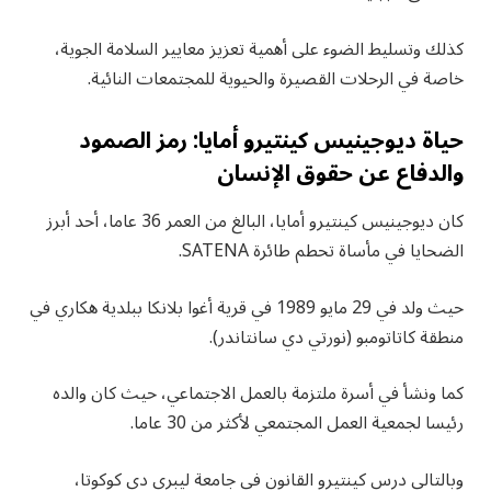
كذلك وتسليط الضوء على أهمية تعزيز معايير السلامة الجوية،
خاصة في الرحلات القصيرة والحيوية للمجتمعات النائية.
حياة ديوجينيس كينتيرو أمايا: رمز الصمود
والدفاع عن حقوق الإنسان
كان ديوجينيس كينتيرو أمايا، البالغ من العمر 36 عاما، أحد أبرز
الضحايا في مأساة تحطم طائرة SATENA.
حيث ولد في 29 مايو 1989 في قرية أغوا بلانكا ببلدية هكاري في
منطقة كاتاتومبو (نورتي دي سانتاندر).
كما ونشأ في أسرة ملتزمة بالعمل الاجتماعي، حيث كان والده
رئيسا لجمعية العمل المجتمعي لأكثر من 30 عاما.
وبالتالي درس كينتيرو القانون في جامعة ليبري دي كوكوتا،