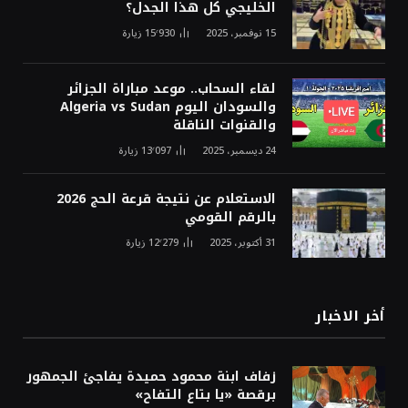
الخليجي كل هذا الجدل؟
15 نوفمبر، 2025
15٬930
زيارة
لقاء السحاب.. موعد مباراة الجزائر
والسودان اليوم Algeria vs Sudan
والقنوات الناقلة
24 ديسمبر، 2025
13٬097
زيارة
الاستعلام عن نتيجة قرعة الحج 2026
بالرقم القومي
31 أكتوبر، 2025
12٬279
زيارة
أخر الاخبار
زفاف ابنة محمود حميدة يفاجئ الجمهور
برقصة «يا بتاع التفاح»