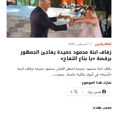
ثقافة وفنون
7 أغسطس، 2026
زفاف ابنة محمود حميدة يفاجئ الجمهور
برقصة «يا بتاع التفاح»
زفاف ابنة محمود حميدة،احتفل الفنان محمود حميدة بزفاف ابنته
«أمنية» في أجواء عائلية خاصة، جمعت…
شارك هذا الموضوع:
فيس بوك
X
معجب بهذه: