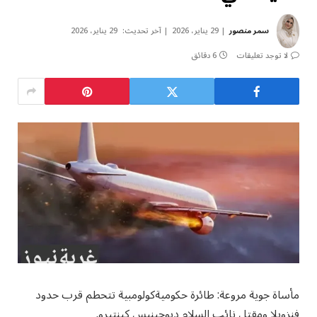
سمر منصور
29 يناير، 2026
آخر تحديث:
29 يناير، 2026
لا توجد تعليقات
6 دقائق
مأساة جوية مروعة: طائرة حكوميةكولومبية تتحطم قرب حدود
فنزويلا ومقتل نائب السلام ديوجينيس كينتيرو.