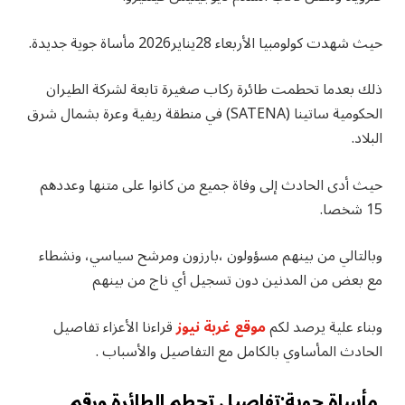
حيث شهدت كولومبيا الأربعاء 28يناير2026 مأساة جوية جديدة.
ذلك بعدما تحطمت طائرة ركاب صغيرة تابعة لشركة الطيران
الحكومية ساتينا (SATENA) في منطقة ريفية وعرة بشمال شرق
البلاد.
حيث أدى الحادث إلى وفاة جميع من كانوا على متنها وعددهم
15 شخصا.
وبالتالي من بينهم مسؤولون ،بارزون ومرشح سياسي، ونشطاء
مع بعض من المدنين دون تسجيل أي ناج من بينهم
وبناء علية يرصد لكم
موقع غربة نيوز
قراءنا الأعزاء تفاصيل
الحادث المأساوي بالكامل مع التفاصيل والأسباب .
مأساة جوية:تفاصيل تحطم الطائرة ورقم