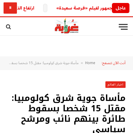
عاجل
 الجمهور لفيلم «فرصة سعيدة»
ارتفاع الذهب الإماراتي ي
⏸
أنت الآن تتصفح:
Home
مأساة جوية شرق كولومبيا: مقتل 15 شخصا بسقوط طائرة بينهم نائب ومرشح سياسي
»
اخبار العالم
مأساة جوية شرق كولومبيا:
مقتل 15 شخصا بسقوط
طائرة بينهم نائب ومرشح
سياسي