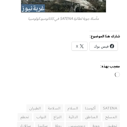
مأساة جوية لطائرة SATENA في كاتاتومبو،كولومبيا
شارك هذا الموضوع:
فيس بوك
X
معجب بهذه:
جاري
التحميل…
SATENA
أكوستا
السلام
السلامة
الطيران
المسلح
المناطق
النائية
النزاع
النواب
تحطم
تحقيق
جوية
ديوجينيس
رحلة
ساتينا
سالازار