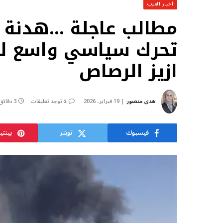
أخبار العرب
مطالب عاجلة …هدنة ر
تحرك سياسي واسع ل
ازيز الرصاص
هدى منصور
19 فبراير، 2026
لا توجد تعليقات
3 دقائق
فيسبوك
تويتر
بينت