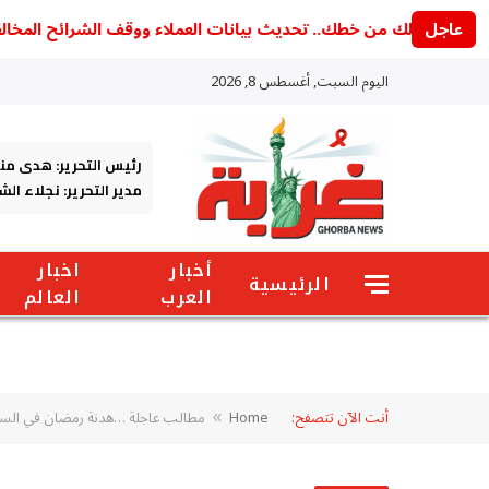
عاجل
ي بالك من خطك.. تحديث بيانات العملاء ووقف الشرائح المخالفة يبدأ 
اليوم السبت, أغسطس 8, 2026
رئيس التحرير: هدى من
مدير التحرير: نجلاء ال
أخبار
اخبار
الرئيسية
العرب
العالم
أنت الآن تتصفح:
Home
مطالب عاجلة …هدنة رمضان في الس
»