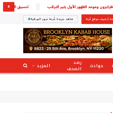
 وموعد الظهور الأول يثير الترقب
تنسيق المرحلة الثانية للثانوية العامة 2026.. الكلي
⏸
ة أرشيف موقع غُربة
شاهد جريدة غُربة نيوز الورقية
رصد
حوادث
المزيد
الصحف