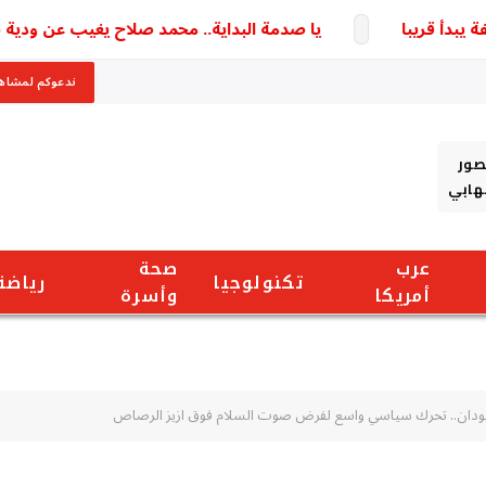
قريبا
يا صدمة البداية.. محمد صلاح يغيب عن ودية طرابزون
ندعوكم لمشاهد
صور
شهابي
عرب
صحة
تكنولوجيا
رياضة
أمريكا
وأسرة
ودان.. تحرك سياسي واسع لفرض صوت السلام فوق ازيز الرصاص